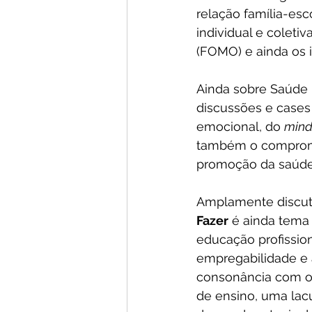
relação família-esco
individual e colet
(FOMO) e ainda os i
Ainda sobre Saúde M
discussões e cases
emocional, do 
mind
também o comprom
promoção da saúde
Amplamente discuti
Fazer
 é ainda tema 
educação profission
empregabilidade e 
consonância com o 
de ensino, uma lac