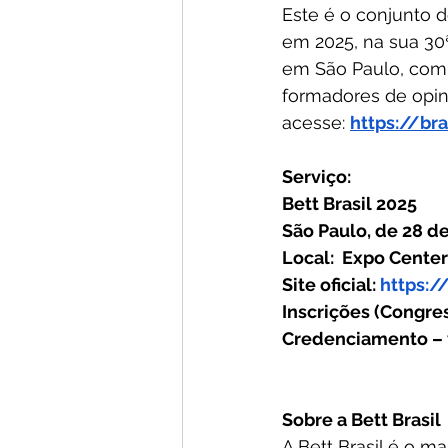
Este é o conjunto d
em 2025, na sua 30ª
em São Paulo, com 
formadores de opiniã
acesse: 
https://br
Serviço:
Bett Brasil 2025
São Paulo, de 28 de
Local:  Expo Center
Site oficial: 
https:/
Inscrições (Congress
Credenciamento – vi
Sobre a Bett Brasil
A Bett Brasil é o 