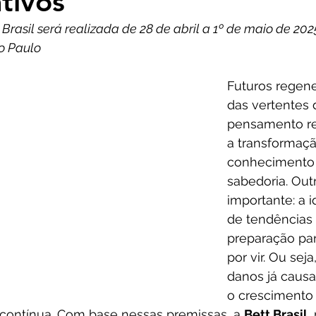
tivos”
 Brasil será realizada de 28 de abril a 1º de maio de 202
o Paulo
Futuros regene
das vertentes 
pensamento re
a transformaçã
conhecimento
sabedoria. Out
importante: a i
de tendências 
preparação par
por vir. Ou seja
danos já causa
o crescimento 
 contínua. Com base nessas premissas, a 
Bett Brasil
,