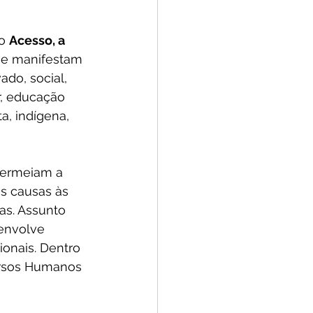
o 
Acesso, a 
 se manifestam 
ado, social, 
r, educação 
a, indígena, 
permeiam a 
as causas às 
as. Assunto 
envolve 
onais. Dentro 
ursos Humanos 