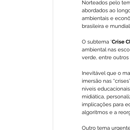
Norteados pelo tema
abordados ao longo 
ambientais e econô
brasileira e mundial
O subtema ‘
Crise C
ambiental nas esco
verde, entre outros
Inevitável que o m
imersão nas “crises
níveis educacionai
midiática, personal
implicações para e
algoritmos e a reo
Outro tema urgente