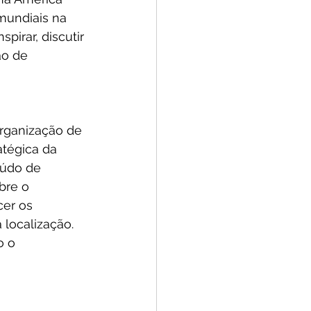
mundiais na 
pirar, discutir 
ão de 
organização de 
atégica da 
eúdo de 
bre o 
cer os 
localização. 
o o 