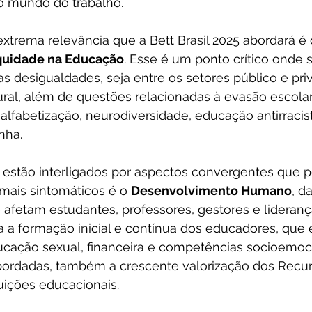
o mundo do trabalho.
trema relevância que a Bett Brasil 2025 abordará é 
quidade na Educação
. Esse é um ponto crítico onde
das desigualdades, seja entre os setores público e priv
ral, além de questões relacionadas à evasão escola
alfabetização, neurodiversidade, educação antirracist
nha.
estão interligados por aspectos convergentes que 
ais sintomáticos é o 
Desenvolvimento Humano
, d
afetam estudantes, professores, gestores e lideranç
a a formação inicial e contínua dos educadores, que 
ação sexual, financeira e competências socioemoci
bordadas, também a crescente valorização dos Rec
tuições educacionais.