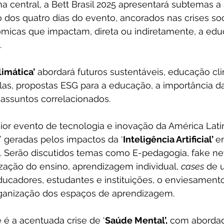
 central, a Bett Brasil 2025 apresentará subtemas a
dos quatro dias do evento, ancorados nas crises soci
micas que impactam, direta ou indiretamente, a edu
.
limática’
 abordará futuros sustentáveis, educação cli
las, propostas ESG para a educação, a importância 
 assuntos correlacionados.
aior evento de tecnologia e inovação da América Lati
” geradas pelos impactos da ‘
Inteligência Artificial’ 
e
s. Serão discutidos temas como E-pedagogia, fake n
ização do ensino, aprendizagem individual, 
cases
 de 
ducadores, estudantes e instituições, o enviesament
rganização dos espaços de aprendizagem.
 é a acentuada crise de ‘
Saúde Mental’,
 com abordag