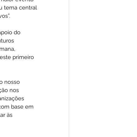
u tema central 
os”.
apoio do 
uturos 
umana, 
ste primeiro 
o nosso 
ção nos 
anizações 
 com base em 
ar às 