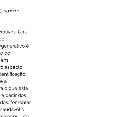
5, no Expo 
rativos. Uma 
do 
generativo é 
o do 
 em 
ro aspecto 
dentificação 
e a 
a o que está 
, a partir dos 
dos, fomentar 
saudável e 
 maior evento 