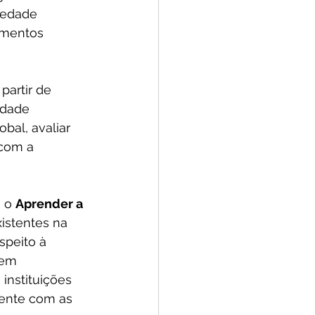
siedade 
imentos 
partir de 
idade 
bal, avaliar 
com a 
 o 
Aprender a 
xistentes na 
speito à 
 em 
instituições 
ente com as 