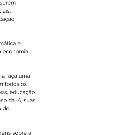
 serem 
ais, 
cação 
mática e 
da economia 
na faça uma 
m todos os 
ews, educação 
uso da IA, suas 
o de 
ens sobre a 