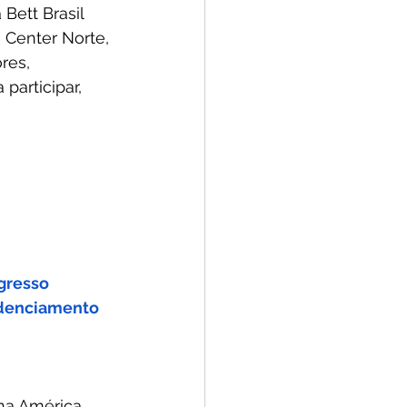
Bett Brasil 
 Center Norte, 
res, 
participar, 
gresso
edenciamento
na América 