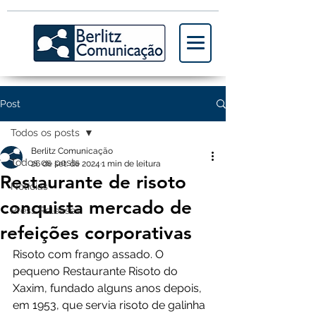
Post
Todos os posts
Berlitz Comunicação
Todos os posts
26 de set. de 2024
1 min de leitura
Restaurante de risoto
Notícias
conquista mercado de
Press Releases
refeições corporativas
Risoto com frango assado. O 
pequeno Restaurante Risoto do 
Xaxim, fundado alguns anos depois, 
em 1953, que servia risoto de galinha 