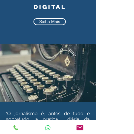
DIGITAL
Saiba Mais
O jornalismo é, antes de tudo e
“
sobretudo, a prática diária da
inteligência e o exercício cotidiano
do caráter“.